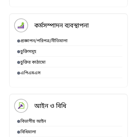
কর্মসম্পাদন ব্যবস্থাপনা
প্রজ্ঞাপন/পরিপত্র/নীতিমালা
চুক্তিসমূহ
চুক্তির কাঠামো
এপিএমএস
আইন ও বিধি
বিভাগীয় আইন
বিধিমালা